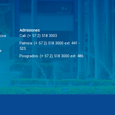
Admisiones
Rosa
Cali: (+ 57 2) 518 3003
Palmira: (+ 57 2) 518 3000 ext. 441 -
525
a
Posgrados: (+ 57 2) 518 3000 ext. 486