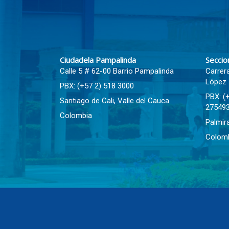
Bloques
Ciudadela Pampalinda
Seccio
Calle 5 # 62-00 Barrio Pampalinda
Carrer
López
PBX: (+57 2) 518 3000
PBX: (
Santiago de Cali, Valle del Cauca
27549
Colombia
Palmira
Colom