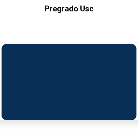
Pregrado Usc
Cum doctus civibus efficiantur in imperdiet deterruisset.