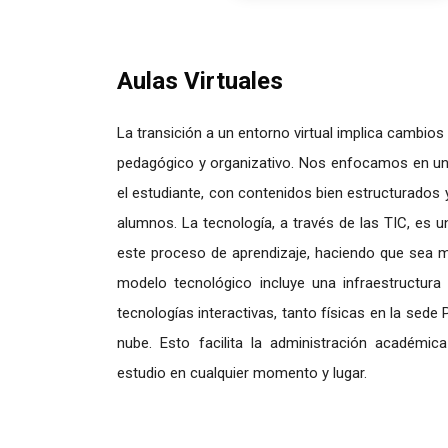
Saltar [Cocoon] About (Text with Image)
Aulas Virtuales
La transición a un entorno virtual implica cambio
pedagógico y organizativo. Nos enfocamos en u
el estudiante, con contenidos bien estructurados 
alumnos. La tecnología, a través de las TIC, es 
este proceso de aprendizaje, haciendo que sea má
modelo tecnológico incluye una infraestructura
tecnologías interactivas, tanto físicas en la sede
nube. Esto facilita la administración académi
estudio en cualquier momento y lugar.
Saltar [Cocoon] Gallery Slider